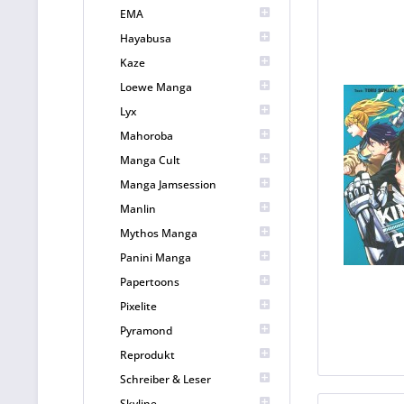
EMA
Hayabusa
Kaze
Loewe Manga
Lyx
Mahoroba
Manga Cult
Manga Jamsession
Manlin
Mythos Manga
Panini Manga
Papertoons
Pixelite
Pyramond
Reprodukt
Schreiber & Leser
Skyline