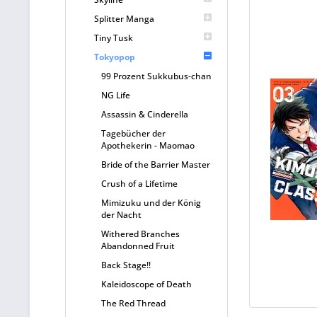
Splitter Manga
Tiny Tusk
Tokyopop
99 Prozent Sukkubus-chan
NG Life
Assassin & Cinderella
Tagebücher der
Apothekerin - Maomao
Bride of the Barrier Master
Crush of a Lifetime
Mimizuku und der König
der Nacht
Withered Branches
Abandonned Fruit
Back Stage!!
Kaleidoscope of Death
The Red Thread