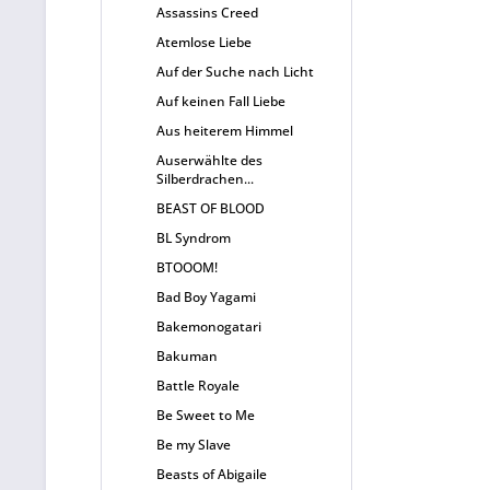
Assassins Creed
Atemlose Liebe
Auf der Suche nach Licht
Auf keinen Fall Liebe
Aus heiterem Himmel
Auserwählte des
Silberdrachen...
BEAST OF BLOOD
BL Syndrom
BTOOOM!
Bad Boy Yagami
Bakemonogatari
Bakuman
Battle Royale
Be Sweet to Me
Be my Slave
Beasts of Abigaile