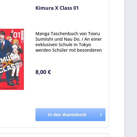
Kimura X Class 01
Manga Taschenbuch von Tooru
Sumiishi und Nau Do. / An einer
exklusiven Schule in Tokyo
werden Schüler mit besonderen
Fähigkeiten versammelt, den
sogenannten Innate Gifts. Da
diese außergewöhnlichen
8,00 €
Jugendlichen immer wieder in
Gefahr...
In den Warenkorb