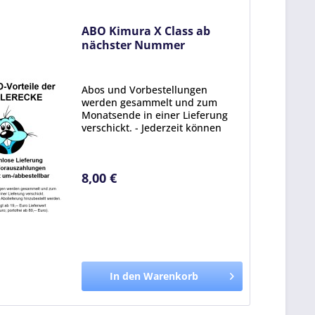
ABO Kimura X Class ab
nächster Nummer
Abos und Vorbestellungen
werden gesammelt und zum
Monatsende in einer Lieferung
verschickt. - Jederzeit können
Titel zur Abolieferung
hinzubestellt werden. -
Auslieferung erfolgt ab 19,- Euro
8,00 €
Lieferwert (Portoanteil 2,95 Euro;
portofrei...
In den Warenkorb