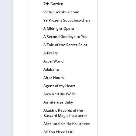
7th Garden
99 % Succubus-chan
99 Prozent Succubus-chan
A Midnight Opera
A Second Goodbye to You
A Tale of the Secret Saint
A-Presto
Accel World
Adabana
After Hours
Agent of my Heart
Aiko und die Wölfe
Aishiteruze Baby
Akashic Records of the
Bastard Magic Instructor
Alice und die Halbbluthexe
All You Need Is Kill