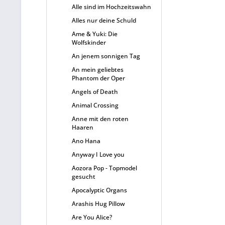
Alle sind im Hochzeitswahn
Alles nur deine Schuld
Ame & Yuki: Die
Wolfskinder
An jenem sonnigen Tag
An mein geliebtes
Phantom der Oper
Angels of Death
Animal Crossing
Anne mit den roten
Haaren
Ano Hana
Anyway I Love you
Aozora Pop - Topmodel
gesucht
Apocalyptic Organs
Arashis Hug Pillow
Are You Alice?