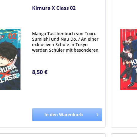
Kimura X Class 02
Manga Taschenbuch von Tooru
Sumiishi und Nau Do. / An einer
exklusiven Schule in Tokyo
werden Schüler mit besonderen
Fähigkeiten versammelt, den
sogenannten Innate Gifts. Da
diese außergewöhnlichen
8,50 €
Jugendlichen immer wieder in
Gefahr...
In den Warenkorb