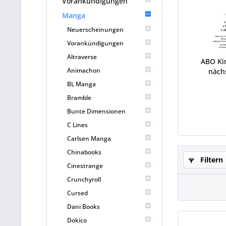
Vorankündigungen
Manga
Neuerscheinungen
Vorankündigungen
Altraverse
ABO Ki
Animachon
näch
BL Manga
Bramble
Bunte Dimensionen
C Lines
Carlsen Manga
Chinabooks
Filtern
Cinestrange
Crunchyroll
Cursed
Dani Books
Dokico