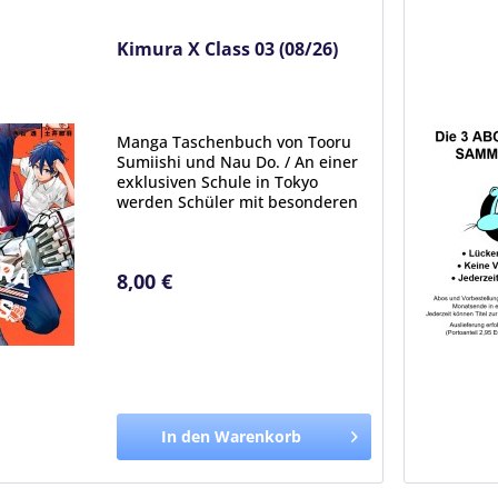
Kimura X Class 03 (08/26)
Manga Taschenbuch von Tooru
Sumiishi und Nau Do. / An einer
exklusiven Schule in Tokyo
werden Schüler mit besonderen
Fähigkeiten versammelt, den
sogenannten Innate Gifts. Da
diese außergewöhnlichen
8,00 €
Jugendlichen immer wieder in
Gefahr...
In den Warenkorb