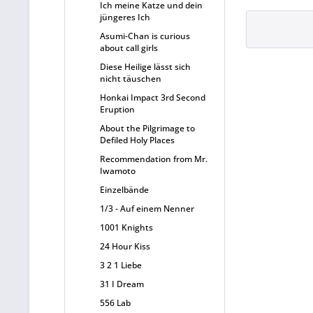
Ich meine Katze und dein
jüngeres Ich
Asumi-Chan is curious
about call girls
Diese Heilige lässt sich
nicht täuschen
Honkai Impact 3rd Second
Eruption
About the Pilgrimage to
Defiled Holy Places
Recommendation from Mr.
Iwamoto
Einzelbände
1/3 - Auf einem Nenner
1001 Knights
24 Hour Kiss
3 2 1 Liebe
31 I Dream
556 Lab