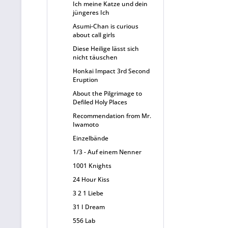
Ich meine Katze und dein
jüngeres Ich
Asumi-Chan is curious
about call girls
Diese Heilige lässt sich
nicht täuschen
Honkai Impact 3rd Second
Eruption
About the Pilgrimage to
Defiled Holy Places
Recommendation from Mr.
Iwamoto
Einzelbände
1/3 - Auf einem Nenner
1001 Knights
24 Hour Kiss
3 2 1 Liebe
31 I Dream
556 Lab