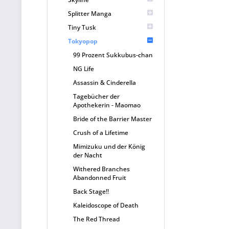
Splitter Manga
Tiny Tusk
Tokyopop
99 Prozent Sukkubus-chan
NG Life
Assassin & Cinderella
Tagebücher der
Apothekerin - Maomao
Bride of the Barrier Master
Crush of a Lifetime
Mimizuku und der König
der Nacht
Withered Branches
Abandonned Fruit
Back Stage!!
Kaleidoscope of Death
The Red Thread