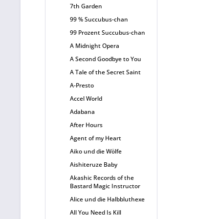
7th Garden
99 % Succubus-chan
99 Prozent Succubus-chan
A Midnight Opera
A Second Goodbye to You
A Tale of the Secret Saint
A-Presto
Accel World
Adabana
After Hours
Agent of my Heart
Aiko und die Wölfe
Aishiteruze Baby
Akashic Records of the
Bastard Magic Instructor
Alice und die Halbbluthexe
All You Need Is Kill