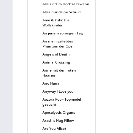
Alle sind im Hochzeitswahn
Alles nur deine Schuld
Ame & Yuki: Die
Wolfskinder
An jenem sonnigen Tag
An mein geliebtes
Phantom der Oper
Angels of Death
Animal Crossing
Anne mit den roten
Haaren
Ano Hana
Anyway I Love you
Aozora Pop - Topmodel
gesucht
Apocalyptic Organs
Arashis Hug Pillow
Are You Alice?