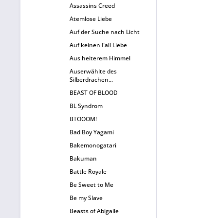
Assassins Creed
Atemlose Liebe
Auf der Suche nach Licht
Auf keinen Fall Liebe
Aus heiterem Himmel
Auserwählte des
Silberdrachen...
BEAST OF BLOOD
BL Syndrom
BTOOOM!
Bad Boy Yagami
Bakemonogatari
Bakuman
Battle Royale
Be Sweet to Me
Be my Slave
Beasts of Abigaile