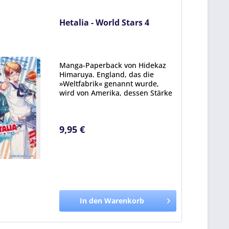
Hetalia - World Stars 4
Manga-Paperback von Hidekaz
Himaruya. England, das die
»Weltfabrik« genannt wurde,
wird von Amerika, dessen Stärke
die Massenproduktion ist, und
von Italien, das mit schickem
Design auftrumpft, eingeholt.
9,95 €
Und so beschließt England,...
In den Warenkorb