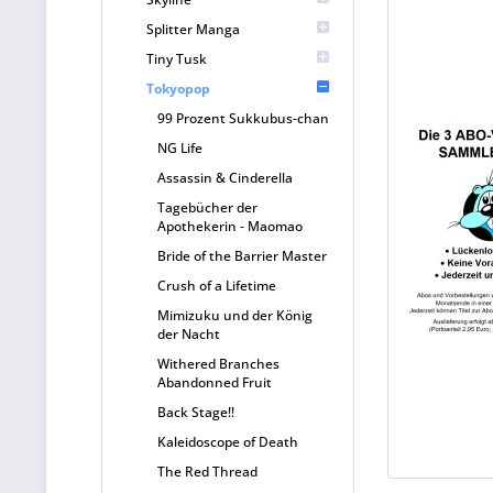
Splitter Manga
Tiny Tusk
Tokyopop
99 Prozent Sukkubus-chan
NG Life
Assassin & Cinderella
Tagebücher der
Apothekerin - Maomao
Bride of the Barrier Master
Crush of a Lifetime
Mimizuku und der König
der Nacht
Withered Branches
Abandonned Fruit
Back Stage!!
Kaleidoscope of Death
The Red Thread