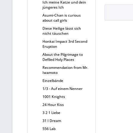
Ich meine Katze und dein
jüngeres Ich
Asumi-Chan is curious
about call girls
Diese Heilige lässt sich
nicht täuschen
Honkai Impact 3rd Second
Eruption
About the Pilgrimage to
Defiled Holy Places
Recommendation from Mr.
Iwamoto
Einzelbände
1/3 - Auf einem Nenner
1001 Knights
24 Hour Kiss
3 2 1 Liebe
31 I Dream
556 Lab