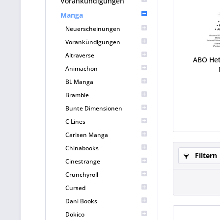
Vorankündigungen
Manga
Neuerscheinungen
Vorankündigungen
Altraverse
ABO Het
Animachon
BL Manga
Bramble
Bunte Dimensionen
C Lines
Carlsen Manga
Chinabooks
Filtern
Cinestrange
Crunchyroll
Cursed
Dani Books
Dokico