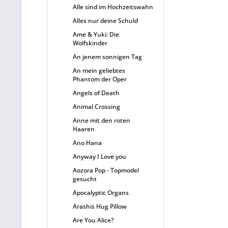
Alle sind im Hochzeitswahn
Alles nur deine Schuld
Ame & Yuki: Die
Wolfskinder
An jenem sonnigen Tag
An mein geliebtes
Phantom der Oper
Angels of Death
Animal Crossing
Anne mit den roten
Haaren
Ano Hana
Anyway I Love you
Aozora Pop - Topmodel
gesucht
Apocalyptic Organs
Arashis Hug Pillow
Are You Alice?