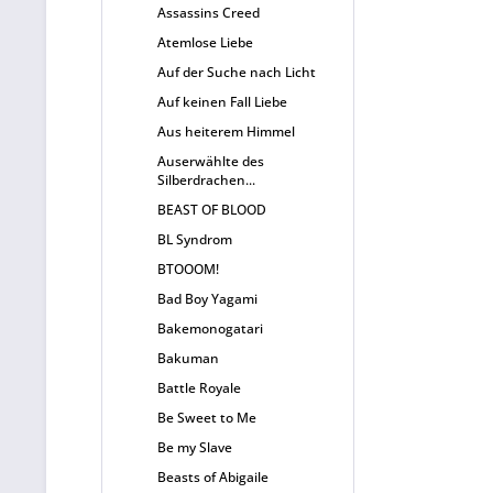
Assassins Creed
Atemlose Liebe
Auf der Suche nach Licht
Auf keinen Fall Liebe
Aus heiterem Himmel
Auserwählte des
Silberdrachen...
BEAST OF BLOOD
BL Syndrom
BTOOOM!
Bad Boy Yagami
Bakemonogatari
Bakuman
Battle Royale
Be Sweet to Me
Be my Slave
Beasts of Abigaile