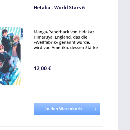
Hetalia - World Stars 6
Manga-Paperback von Hidekaz
Himaruya. England, das die
»Weltfabrik« genannt wurde,
wird von Amerika, dessen Stärke
die Massenproduktion ist, und
von Italien, das mit schickem
Design auftrumpft, eingeholt.
12,00 €
Und so beschließt England,...
In den Warenkorb