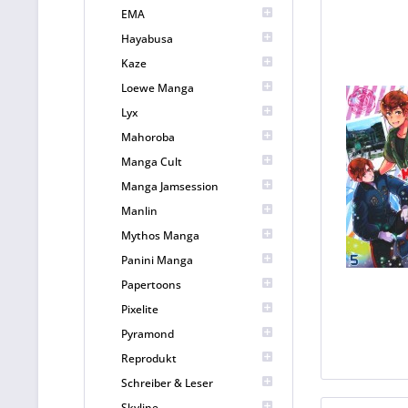
EMA
Hayabusa
Kaze
Loewe Manga
Lyx
Mahoroba
Manga Cult
Manga Jamsession
Manlin
Mythos Manga
Panini Manga
Papertoons
Pixelite
Pyramond
Reprodukt
Schreiber & Leser
Skyline