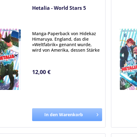
Hetalia - World Stars 5
Manga-Paperback von Hidekaz
Himaruya. England, das die
»Weltfabrik« genannt wurde,
wird von Amerika, dessen Stärke
die Massenproduktion ist, und
von Italien, das mit schickem
Design auftrumpft, eingeholt.
12,00 €
Und so beschließt England,...
In den Warenkorb