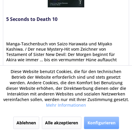
5 Seconds to Death 10
Manga-Taschenbuch von Saizo Harawata und Miyako
Kashiwa. / Der neue Mystery-Hit vom Zeichner von
Testament of Sister New Devil: Der Morgen beginnt für
Akira wie immer … bis ein vermummter Hüne auftaucht
und ihm auf offener Straße ans...
Diese Website benutzt Cookies, die für den technischen
Betrieb der Website erforderlich sind und stets gesetzt
7,50 €
werden. Andere Cookies, die den Komfort bei Benutzung
dieser Website erhöhen, der Direktwerbung dienen oder die
Interaktion mit anderen Websites und sozialen Netzwerken
vereinfachen sollen, werden nur mit Ihrer Zustimmung gesetzt.
Mehr Informationen
In den Warenkorb
Ablehnen
Alle akzeptieren
Konfigurieren