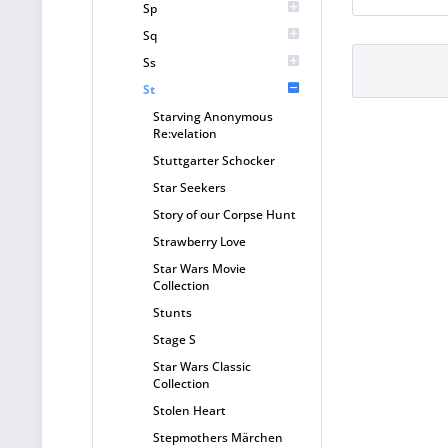
Sp
Sq
Ss
St
Starving Anonymous
Re:velation
Stuttgarter Schocker
Star Seekers
Story of our Corpse Hunt
Strawberry Love
Star Wars Movie
Collection
Stunts
Stage S
Star Wars Classic
Collection
Stolen Heart
Stepmothers Märchen