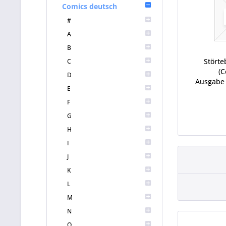
Comics deutsch
#
A
B
Störte
C
(C
D
Ausgabe 
E
F
G
H
I
J
K
L
M
N
O