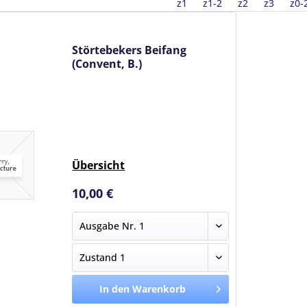
z1
z1-2
z2
z3
z0-
Störtebekers Beifang
(Convent, B.)
Übersicht
10,00 €
In den Warenkorb