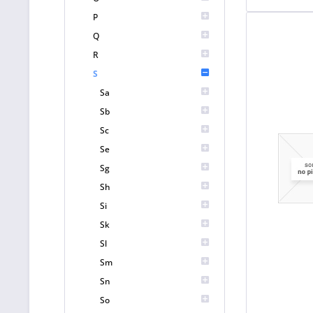
P
Q
R
S
Sa
Sb
Sc
Se
Sg
Sh
Si
Sk
Sl
Sm
Sn
So