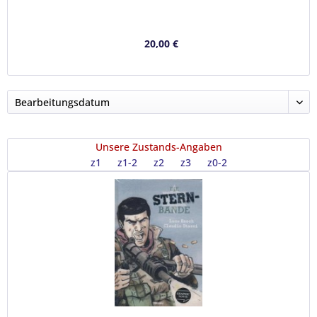
20,00 €
Unsere Zustands-Angaben
z1
z1-2
z2
z3
z0-2