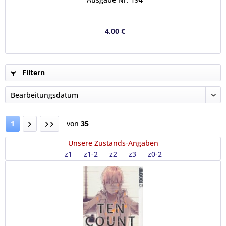
4,00 €
Filtern
1
von
35
Unsere Zustands-Angaben
z1
z1-2
z2
z3
z0-2