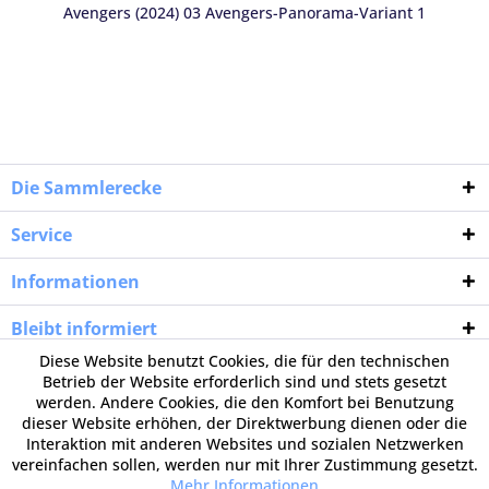
Avengers (2024) 03 Avengers-Panorama-Variant 1
Ein Marvel-Gratis-Poster (solange
8,00 €
Vorrat reicht) Bild folgt noch
Am Samstag, den 25. Oktober 2025 findet ihr die Marvel-Tag
Die Sammlerecke
Gratis-Sonderausgabe in Esslingen und
in unserer Filiale in Koblenz/Plaidt.
Jeder, der vorbeikommt, kann
Service
sich dort seine Marvel-Gratis-Goodies abgreifen - für umsonst!
Informationen
Geöffnet hat die Sammlerecke Esslingen am Marvel-Tag von 10-
16 Uhr.
Bleibt informiert
Unsere Filiale in Koblenz/Plaidt ist auch von 10-16 Uhr für euch
Diese Website benutzt Cookies, die für den technischen
da.
Betrieb der Website erforderlich sind und stets gesetzt
werden. Andere Cookies, die den Komfort bei Benutzung
dieser Website erhöhen, der Direktwerbung dienen oder die
Eine Anfahrtsbeschreibung findet ihr auf
unserer Übersichtsseite
.
Interaktion mit anderen Websites und sozialen Netzwerken
vereinfachen sollen, werden nur mit Ihrer Zustimmung gesetzt.
Mehr Informationen