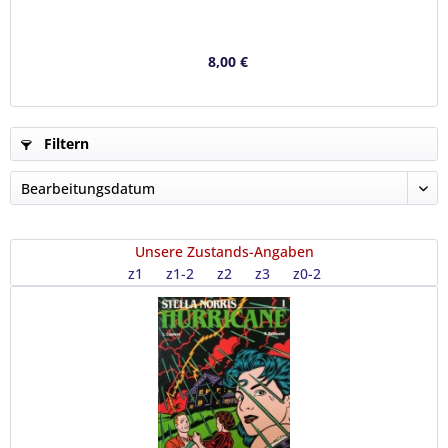
8,00 €
Filtern
Unsere Zustands-Angaben
z1
z1-2
z2
z3
z0-2