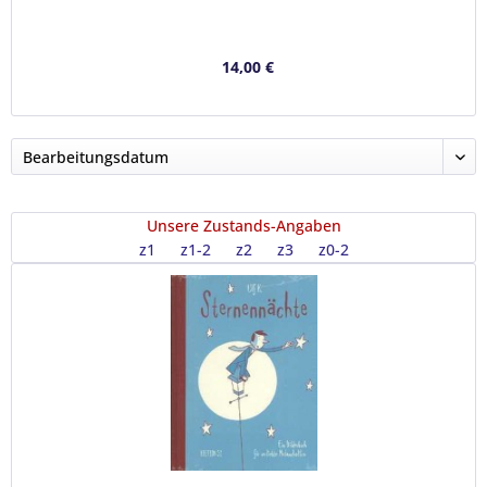
14,00 €
Unsere Zustands-Angaben
z1
z1-2
z2
z3
z0-2