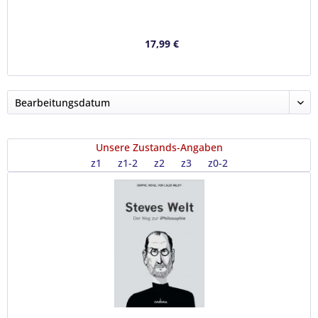
17,99 €
Unsere Zustands-Angaben
z1
z1-2
z2
z3
z0-2