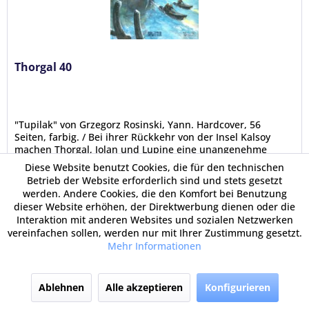
Thorgal 40
"Tupilak" von Grzegorz Rosinski, Yann. Hardcover, 56
Seiten, farbig. / Bei ihrer Rückkehr von der Insel Kalsoy
machen Thorgal, Jolan und Lupine eine unangenehme
Entdeckung: Aaricia und der Rest des Dorfes sind Opfer
Diese Website benutzt Cookies, die für den technischen
eines perfiden...
Betrieb der Website erforderlich sind und stets gesetzt
werden. Andere Cookies, die den Komfort bei Benutzung
dieser Website erhöhen, der Direktwerbung dienen oder die
16,00 €
Interaktion mit anderen Websites und sozialen Netzwerken
vereinfachen sollen, werden nur mit Ihrer Zustimmung gesetzt.
Mehr Informationen
Ablehnen
Alle akzeptieren
Konfigurieren
In den Warenkorb