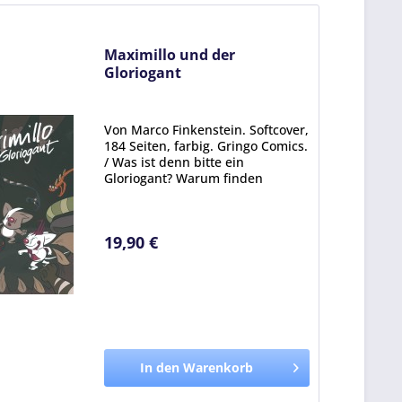
Maximillo und der
Gloriogant
Von Marco Finkenstein. Softcover,
184 Seiten, farbig. Gringo Comics.
/ Was ist denn bitte ein
Gloriogant? Warum finden
Allengefaller alles wunderschön?
Und wo liegt der
Raschelkratzwald? Maximillo und
19,90 €
seine Schwester Psia werden...
In den Warenkorb