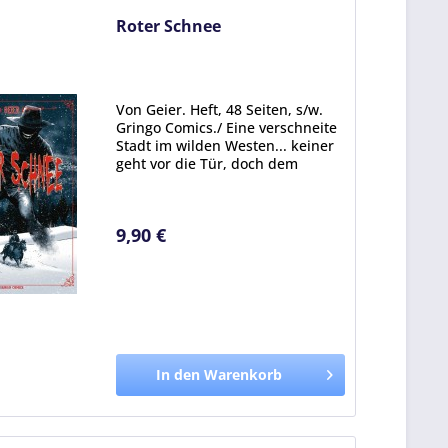
Roter Schnee
Von Geier. Heft, 48 Seiten, s/w.
Gringo Comics./ Eine verschneite
Stadt im wilden Westen... keiner
geht vor die Tür, doch dem
fremden Gast, der kommt scheint
das nicht zu stören. Er sinnt auf
Rache. Rache an seinem
9,90 €
ehemaligen...
In den Warenkorb