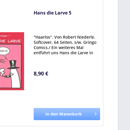
Hans die Larve 5
"Haarlos". Von Robert Niederle.
Softcover, 64 Seiten, s/w. Gringo
Comics./ Ein weiteres Mal
entführt uns Hans die Larve in
sein überaus durchschnittliches
Leben. Dabei werden aktuelle
Themen wie Fakenews und
8,90 €
Weltuntergang ebenso...
In den Warenkorb