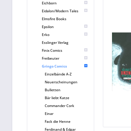
Eichborn
Eidalon/Modern Tales
Elmsfire Books
Epsilon
Erko
Esslinger Verlag
Finix Comics
Freibeuter
Gringo Comics
Einzelbände A-Z
Neuerscheinungen
Bulletten
Bär liebt Katze
Commander Cork
Einar
Fack die Henne
Ferdinand & Edgar