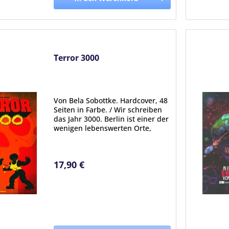
Terror 3000
Von Bela Sobottke. Hardcover, 48
Seiten in Farbe. / Wir schreiben
das Jahr 3000. Berlin ist einer der
wenigen lebenswerten Orte,
denn die Stadt steht nur teilweise
unter Wasser und es wird selten
wärmer als 48 °C. Die Logistik-
17,90 €
Branche...