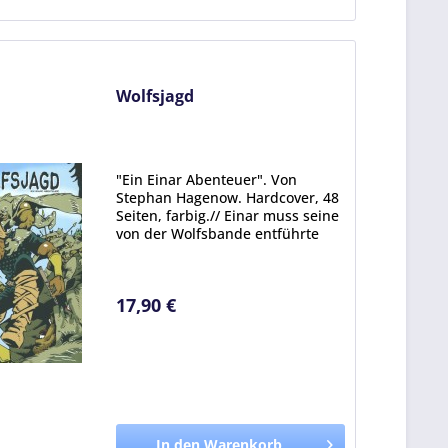
Wolfsjagd
"Ein Einar Abenteuer". Von
Stephan Hagenow. Hardcover, 48
Seiten, farbig.// Einar muss seine
von der Wolfsbande entführte
Gefährtin Weeneh-Tah befreien
und gerät in eine Falle, die vom
alten Jonas aufgestellt wurde.
17,90 €
Doch das erweist sich...
In den Warenkorb