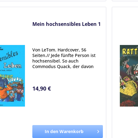
Mein hochsensibles Leben 1
Von LeTom. Hardcover, 56
Seiten.// Jede fünfte Person ist
hochsensibel. So auch
Commodus Quack, der davon
jedoch erst als Erwachsener
erfährt. Nun wird ihm vieles
klar...Aber was jetzt, wenn man
14,90 €
trotzdem gerne an der Konsole
Survival...
In den Warenkorb