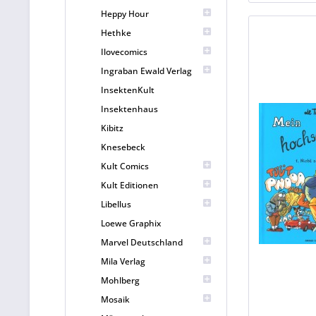
Heppy Hour
Hethke
Ilovecomics
Ingraban Ewald Verlag
InsektenKult
Insektenhaus
Kibitz
Knesebeck
Kult Comics
Kult Editionen
Libellus
Loewe Graphix
Marvel Deutschland
Mila Verlag
Mohlberg
Mosaik