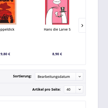
ppeldick
Hans die Larve 5
Mac
19,80 €
8,90 €
16
Sortierung:
Artikel pro Seite: