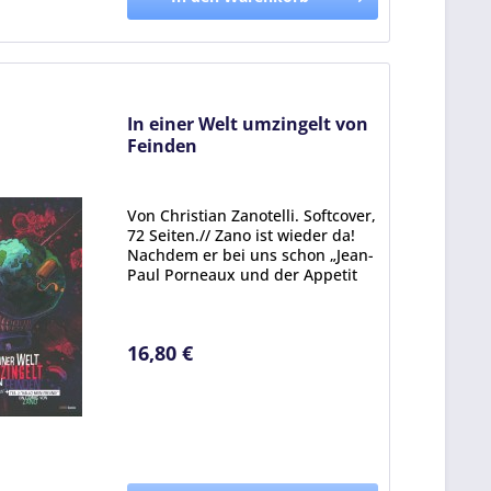
In einer Welt umzingelt von
Feinden
Von Christian Zanotelli. Softcover,
72 Seiten.// Zano ist wieder da!
Nachdem er bei uns schon „Jean-
Paul Porneaux und der Appetit
des Löwen“ und „Jean-Paul
Porneaux und das blutrote Vinyl“
veröffrntlicht hat, kommt nun
16,80 €
sein neusester...