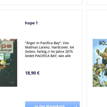
hope 1
"Ärger in Pacifica Bay". Von
Mathias Lorenz. Hardcover, 64
Seiten, farbig.// Im Jahre 2075
leidet PACIFICA BAY, wie alle
Hafenstädte, unter den Folgen
des Klimawandels. Meister
MAIWEI betreibt am Hafen eine
18,90 €
schwimmende Ramenküche auf...
In den Warenkorb