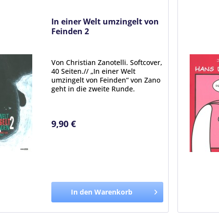
In einer Welt umzingelt von
Feinden 2
Von Christian Zanotelli. Softcover,
40 Seiten.// „In einer Welt
umzingelt von Feinden“ von Zano
geht in die zweite Runde.
Nachdem der erste Band als
Softcover erscheint und zwei
grausam-komische
9,90 €
Nachbarschaftsgeschichten
hatte, ist im...
In den Warenkorb