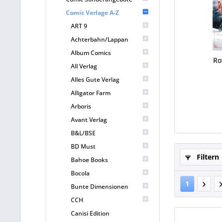
Comic Verlage A-Z
ART 9
Achterbahn/Lappan
Album Comics
Ro
All Verlag
Alles Gute Verlag
Alligator Farm
Arboris
Avant Verlag
B&L/BSE
BD Must
Filtern
Bahoe Books
Bocola
1
Bunte Dimensionen
CCH
Canisi Edition