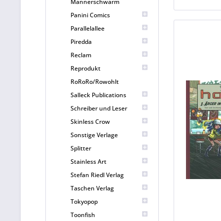
Männerschwarm
Panini Comics
Parallelallee
Piredda
Reclam
Reprodukt
RoRoRo/Rowohlt
Salleck Publications
Schreiber und Leser
Skinless Crow
Sonstige Verlage
Splitter
Stainless Art
Stefan Riedl Verlag
Taschen Verlag
Tokyopop
Toonfish