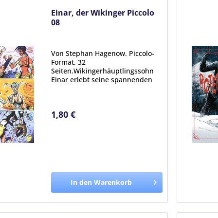
Einar, der Wikinger Piccolo
08
Von Stephan Hagenow. Piccolo-
Format, 32
Seiten.Wikingerhäuptlingssohn
Einar erlebt seine spannenden
Abenteuer in der rauhen Welt
des 8 Jahrhunderts in dieser
Piccoloserie. Ungeschönt und mit
1,80 €
spektakulären Actionszenen zeigt
uns Stephan "...
In den Warenkorb