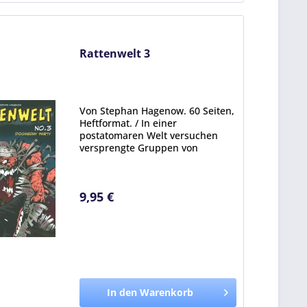
Rattenwelt 3
Von Stephan Hagenow. 60 Seiten,
Heftformat. / In einer
postatomaren Welt versuchen
versprengte Gruppen von
Outlaws zu überleben. In dieser
Welt herrschen nur noch Gewalt,
Missgunst und Brutalität. Und die
9,95 €
Herrscher sind nunmehr nicht...
In den Warenkorb