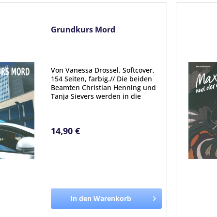
Grundkurs Mord
Von Vanessa Drossel. Softcover,
154 Seiten, farbig.// Die beiden
Beamten Christian Henning und
Tanja Sievers werden in die
Kieler Universität gerufen. Was
zunächst lediglich nach Randale
am Campus klingt, entpuppt sich
14,90 €
schnell als...
In den Warenkorb