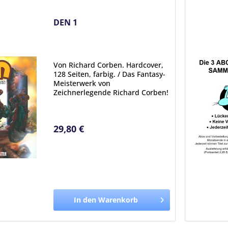
DEN 1
Von Richard Corben. Hardcover,
128 Seiten, farbig. / Das Fantasy-
Meisterwerk von
Zeichnerlegende Richard Corben!
Der muskelbepackte Abenteuerer
Den wacht unerwartet in einer
bizarren Fantasy-Welt namens
29,80 €
Nirgendwo auf. Er weiß nicht...
In den Warenkorb