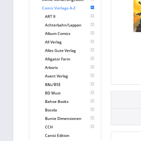
Comic Verlage A-Z
ART 9
Achterbahn/Lappan
Album Comics
All Verlag
Alles Gute Verlag
Alligator Farm
Arboris
Avant Verlag
B&L/BSE
BD Must
Bahoe Books
Bocola
Bunte Dimensionen
CCH
Canisi Edition