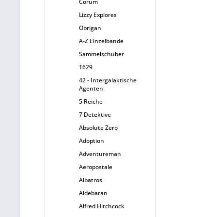
Corum
Lizzy Explores
Obrigan
A-Z Einzelbände
Sammelschuber
1629
42 - Intergalaktische
Agenten
5 Reiche
7 Detektive
Absolute Zero
Adoption
Adventureman
Aeropostale
Albatros
Aldebaran
Alfred Hitchcock