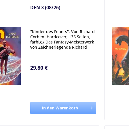
DEN 3 (08/26)
"Kinder des Feuers". Von Richard
Corben. Hardcover, 136 Seiten,
farbig./ Das Fantasy-Meisterwerk
von Zeichnerlegende Richard
Corben! Der muskelbepackte
Abenteuerer Den wacht
unerwartet in einer bizarren
29,80 €
Fantasy-Welt namens Nirgendwo
auf....
In den Warenkorb