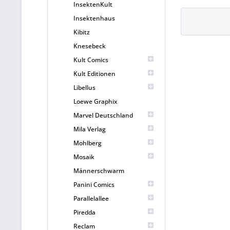
InsektenKult
Insektenhaus
Kibitz
Knesebeck
Kult Comics
Kult Editionen
Libellus
Loewe Graphix
Marvel Deutschland
Mila Verlag
Mohlberg
Mosaik
Männerschwarm
Panini Comics
Parallelallee
Piredda
Reclam