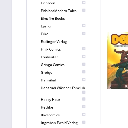
Eichborn
Eidalon/Modern Tales
Elmsfire Books
Epsilon
Erko
Esslinger Verlag
Finix Comics
Freibeuter
Gringo Comics
Grobys
Hannibal
Hansrudi Wäscher Fanclub
Heppy Hour
Hethke
Ilovecomics
Ingraban Ewald Verlag