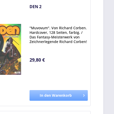
DEN 2
"Muvovum". Von Richard Corben.
Hardcover, 128 Seiten, farbig. /
Das Fantasy-Meisterwerk von
Zeichnerlegende Richard Corben!
Der muskelbepackte Abenteuerer
Den wacht unerwartet in einer
bizarren Fantasy-Welt namens
29,80 €
Nirgendwo auf. Er weiß...
In den Warenkorb