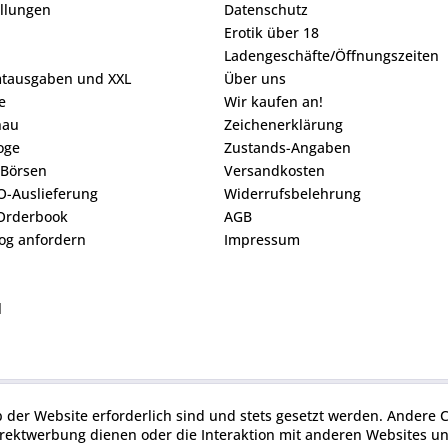
ellungen
Datenschutz
Erotik über 18
Ladengeschäfte/Öffnungszeiten
mtausgaben und XXL
Über uns
e
Wir kaufen an!
hau
Zeichenerklärung
loge
Zustands-Angaben
 Börsen
Versandkosten
O-Auslieferung
Widerrufsbelehrung
Orderbook
AGB
og anfordern
Impressum
l
b der Website erforderlich sind und stets gesetzt werden. Andere C
irektwerbung dienen oder die Interaktion mit anderen Websites u