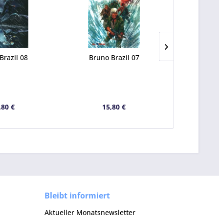
Brazil 08
Bruno Brazil 07
Die großen
,80 €
15,80 €
1
Bleibt informiert
Aktueller Monatsnewsletter