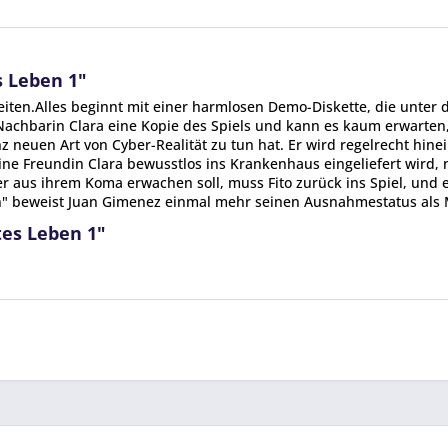
s Leben 1"
iten.Alles beginnt mit einer harmlosen Demo-Diskette, die unter
achbarin Clara eine Kopie des Spiels und kann es kaum erwarten,
nz neuen Art von Cyber-Realität zu tun hat. Er wird regelrecht hinein
eine Freundin Clara bewusstlos ins Krankenhaus eingeliefert wird, 
er aus ihrem Koma erwachen soll, muss Fito zurück ins Spiel, und 
n" beweist Juan Gimenez einmal mehr seinen Ausnahmestatus als 
tes Leben 1"