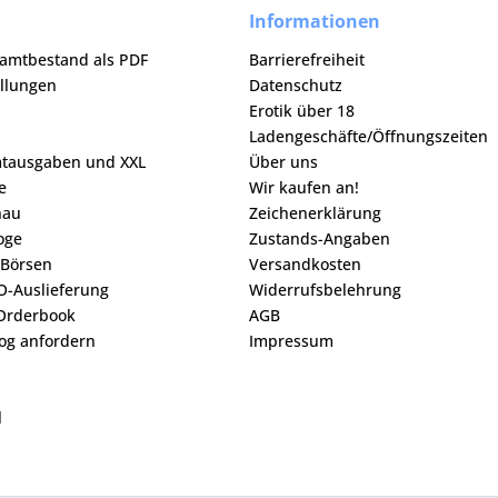
Informationen
samtbestand als PDF
Barrierefreiheit
ellungen
Datenschutz
Erotik über 18
Ladengeschäfte/Öffnungszeiten
mtausgaben und XXL
Über uns
e
Wir kaufen an!
hau
Zeichenerklärung
loge
Zustands-Angaben
 Börsen
Versandkosten
O-Auslieferung
Widerrufsbelehrung
Orderbook
AGB
og anfordern
Impressum
l