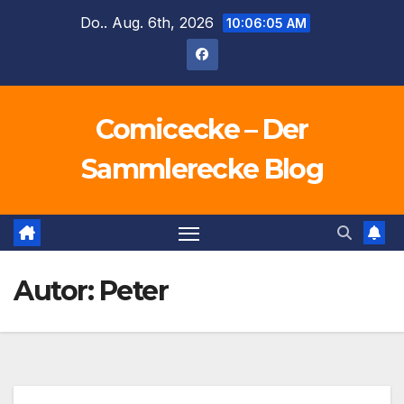
Zum
Do.. Aug. 6th, 2026
10:06:06 AM
Inhalt
springen
Comicecke – Der
Sammlerecke Blog
Autor:
Peter