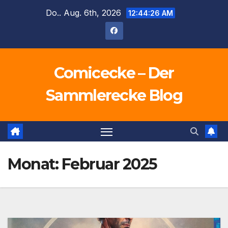
Zum
Do.. Aug. 6th, 2026
12:44:28 AM
Inhalt
springen
Comicecke – Der
Sammlerecke Blog
Monat:
Februar 2025