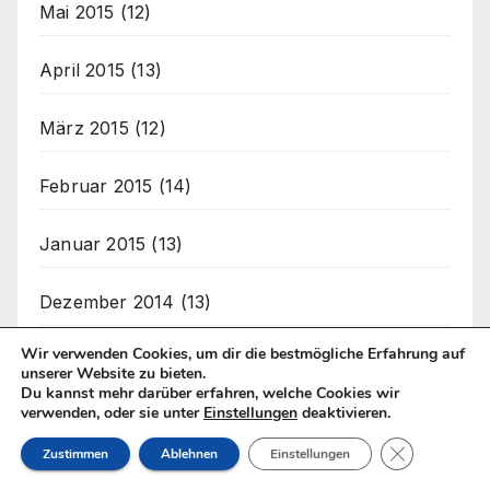
Mai 2015
(12)
April 2015
(13)
März 2015
(12)
Februar 2015
(14)
Januar 2015
(13)
Dezember 2014
(13)
Wir verwenden Cookies, um dir die bestmögliche Erfahrung auf
November 2014
(12)
unserer Website zu bieten.
Du kannst mehr darüber erfahren, welche Cookies wir
verwenden, oder sie unter
Einstellungen
deaktivieren.
Oktober 2014
(13)
GDPR Cookie
Zustimmen
Ablehnen
Einstellungen
September 2014
(12)