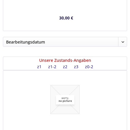
30,00 €
Unsere Zustands-Angaben
z1
z1-2
z2
z3
z0-2