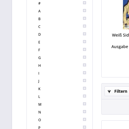
#
A
B
C
D
Weiß Sid
E
Ausgabe 
F
G
H
I
J
K
Filtern
L
M
N
O
P