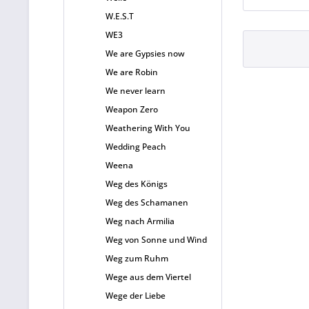
W.E.S.T
WE3
We are Gypsies now
We are Robin
We never learn
Weapon Zero
Weathering With You
Wedding Peach
Weena
Weg des Königs
Weg des Schamanen
Weg nach Armilia
Weg von Sonne und Wind
Weg zum Ruhm
Wege aus dem Viertel
Wege der Liebe