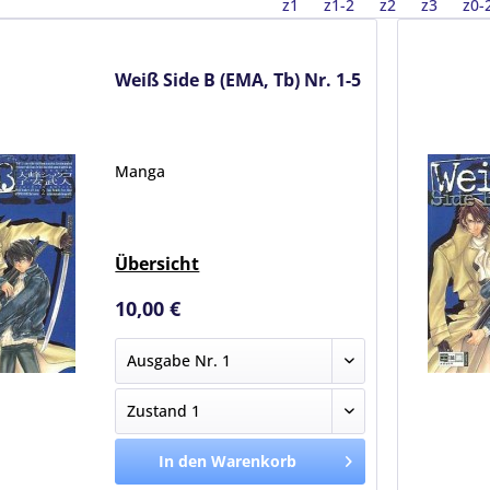
z1
z1-2
z2
z3
z0-
Weiß Side B (EMA, Tb) Nr. 1-5
Manga
Übersicht
10,00 €
In den Warenkorb