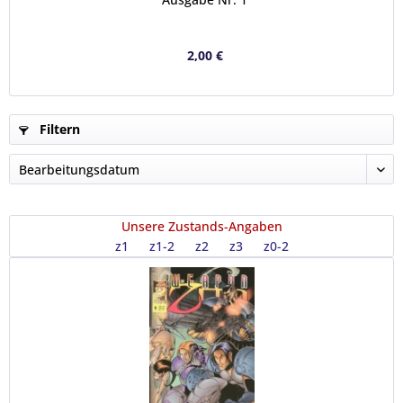
2,00 €
Filtern
Unsere Zustands-Angaben
z1
z1-2
z2
z3
z0-2