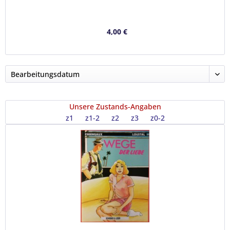
4,00 €
Unsere Zustands-Angaben
z1
z1-2
z2
z3
z0-2