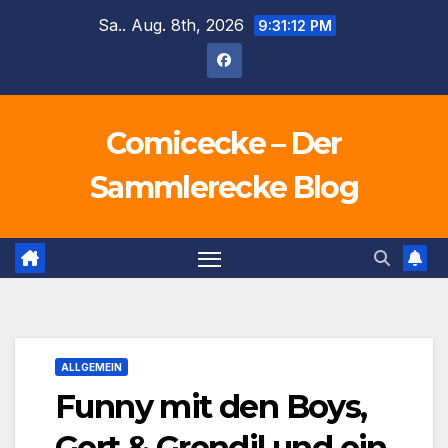
Zum
Sa.. Aug. 8th, 2026
9:31:14 PM
Inhalt
springen
Comicecke – Der
Sammlerecke Blog
ALLGEMEIN
Funny mit den Boys,
Gert & Grendil und ein