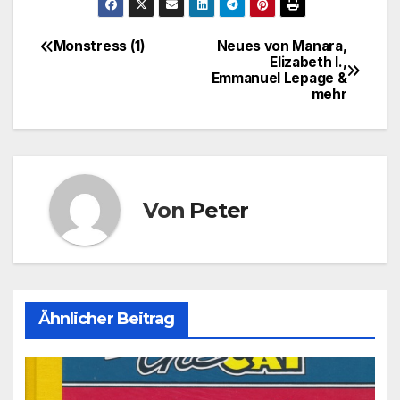
Monstress (1)
Neues von Manara,
Beitragsnavigation
Elizabeth I.,
Emmanuel Lepage &
mehr
Von
Peter
Ähnlicher Beitrag