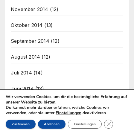
November 2014
(12)
Oktober 2014
(13)
September 2014
(12)
August 2014
(12)
Juli 2014
(14)
Juni 2014
(13)
Wir verwenden Cookies, um dir die bestmögliche Erfahrung auf
unserer Website zu bieten.
Mai 2014
(14)
Du kannst mehr darüber erfahren, welche Cookies wir
verwenden, oder sie unter
Einstellungen
deaktivieren.
April 2014
(12)
GDPR Cookie
Zustimmen
Ablehnen
Einstellungen