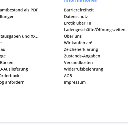
Informationen
samtbestand als PDF
Barrierefreiheit
ellungen
Datenschutz
Erotik über 18
Ladengeschäfte/Öffnungszeiten
mtausgaben und XXL
Über uns
e
Wir kaufen an!
hau
Zeichenerklärung
loge
Zustands-Angaben
 Börsen
Versandkosten
O-Auslieferung
Widerrufsbelehrung
Orderbook
AGB
og anfordern
Impressum
l