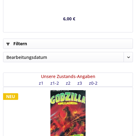
6,00 €
Filtern
Unsere Zustands-Angaben
z1
z1-2
z2
z3
z0-2
NEU