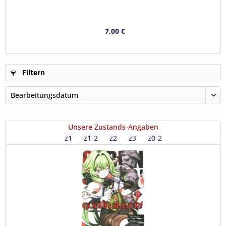
7,00 €
Filtern
Unsere Zustands-Angaben
z1
z1-2
z2
z3
z0-2