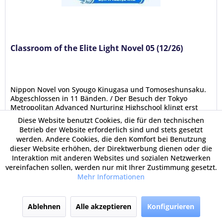
Classroom of the Elite Light Novel 05 (12/26)
Nippon Novel von Syougo Kinugasa und Tomoseshunsaku.
Abgeschlossen in 11 Bänden. / Der Besuch der Tokyo
Metropolitan Advanced Nurturing Highschool klingt erst
mal wie ein Lottogewinn, denn den Schülern wird eine
Diese Website benutzt Cookies, die für den technischen
ungewöhnliche Freiheit...
Betrieb der Website erforderlich sind und stets gesetzt
werden. Andere Cookies, die den Komfort bei Benutzung
dieser Website erhöhen, der Direktwerbung dienen oder die
14,00 €
Interaktion mit anderen Websites und sozialen Netzwerken
vereinfachen sollen, werden nur mit Ihrer Zustimmung gesetzt.
Mehr Informationen
Ablehnen
Alle akzeptieren
Konfigurieren
In den Warenkorb