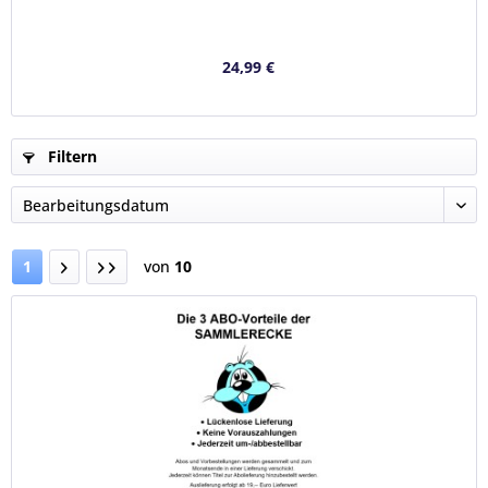
24,99 €
Filtern
1
von
10