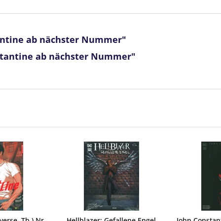
antine ab nächster Nummer"
stantine ab nächster Nummer"
verse, Tb.) Nr.
Hellblazer: Gefallene Engel
John Constant