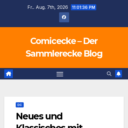
Zum
Fr.. Aug. 7th, 2026
11:01:38 PM
Inhalt
springen
Comicecke – Der
Sammlerecke Blog
DC
Neues und
Klassisches mit