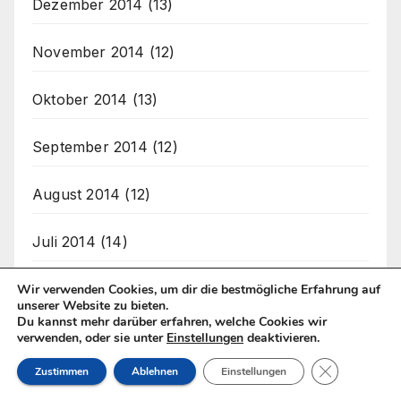
Dezember 2014
(13)
November 2014
(12)
Oktober 2014
(13)
September 2014
(12)
August 2014
(12)
Juli 2014
(14)
Juni 2014
(13)
Wir verwenden Cookies, um dir die bestmögliche Erfahrung auf
unserer Website zu bieten.
Du kannst mehr darüber erfahren, welche Cookies wir
Mai 2014
(14)
verwenden, oder sie unter
Einstellungen
deaktivieren.
GDPR Cookie
Zustimmen
Ablehnen
Einstellungen
April 2014
(12)