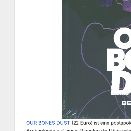
OUR BONES DUST
(22 Euro) ist eine postapo
Archäologen auf einem Planeten die Überreste ei