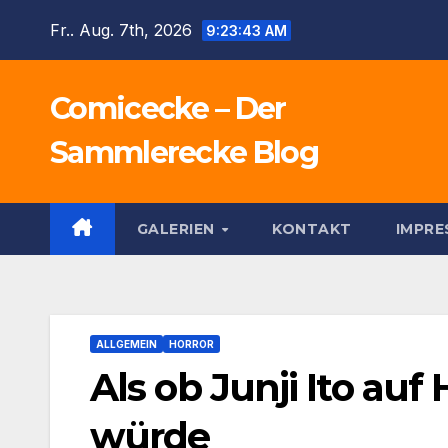
Zum
Fr.. Aug. 7th, 2026
9:23:45 AM
Inhalt
springen
Comicecke – Der
Sammlerecke Blog
GALERIEN
KONTAKT
IMPR
ALLGEMEIN
HORROR
Als ob Junji Ito auf
würde