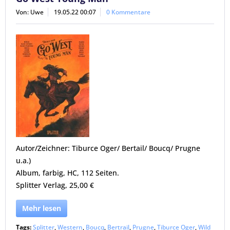
Von: Uwe
19.05.22 00:07
0 Kommentare
Autor/Zeichner: Tiburce Oger/ Bertail/ Boucq/ Prugne
u.a.)
Album, farbig, HC, 112 Seiten.
Splitter Verlag, 25,00 €
Mehr lesen
Tags:
Splitter
,
Western
,
Boucq
,
Bertrail
,
Prugne
,
Tiburce Oger
,
Wild