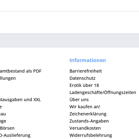
Informationen
samtbestand als PDF
Barrierefreiheit
ellungen
Datenschutz
Erotik über 18
Ladengeschäfte/Öffnungszeiten
mtausgaben und XXL
Über uns
e
Wir kaufen an!
hau
Zeichenerklärung
loge
Zustands-Angaben
 Börsen
Versandkosten
O-Auslieferung
Widerrufsbelehrung