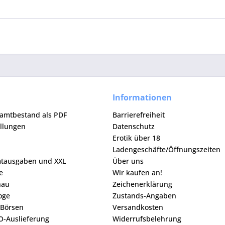
Informationen
samtbestand als PDF
Barrierefreiheit
ellungen
Datenschutz
Erotik über 18
Ladengeschäfte/Öffnungszeiten
mtausgaben und XXL
Über uns
e
Wir kaufen an!
hau
Zeichenerklärung
loge
Zustands-Angaben
 Börsen
Versandkosten
O-Auslieferung
Widerrufsbelehrung