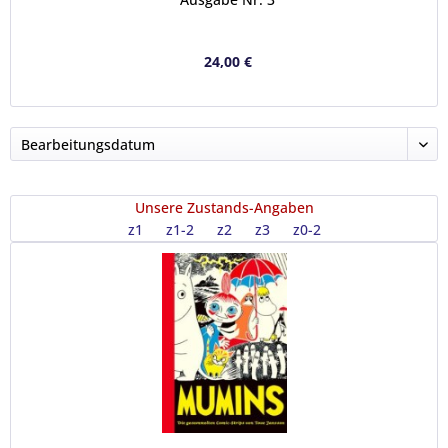
24,00 €
Unsere Zustands-Angaben
z1
z1-2
z2
z3
z0-2