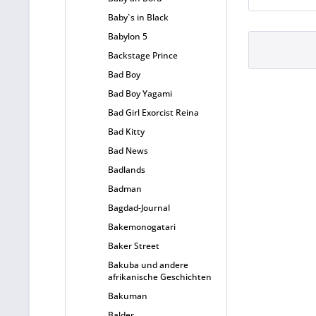
Baby`s in Black
Babylon 5
Backstage Prince
Bad Boy
Bad Boy Yagami
Bad Girl Exorcist Reina
Bad Kitty
Bad News
Badlands
Badman
Bagdad-Journal
Bakemonogatari
Baker Street
Bakuba und andere
afrikanische Geschichten
Bakuman
Balder