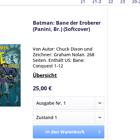
z1
z1-2
z2
z3
z0-
Batman: Bane der Eroberer
(Panini, Br.) (Softcover)
Von Autor: Chuck Dixon und
Zeichner: Graham Nolan. 268
Seiten. Enthält US: Bane:
Conquest 1-12
Übersicht
25,00 €
In den Warenkorb