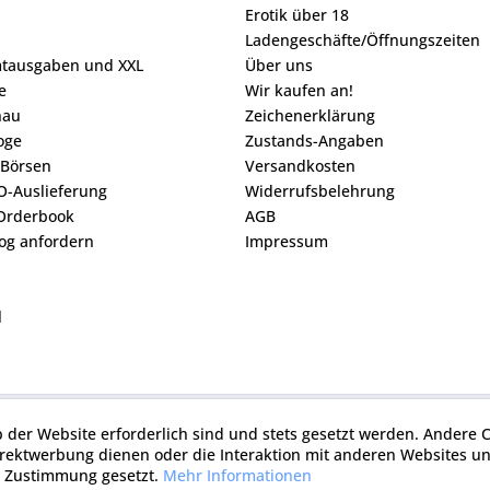
Erotik über 18
Ladengeschäfte/Öffnungszeiten
mtausgaben und XXL
Über uns
e
Wir kaufen an!
hau
Zeichenerklärung
loge
Zustands-Angaben
 Börsen
Versandkosten
O-Auslieferung
Widerrufsbelehrung
Orderbook
AGB
og anfordern
Impressum
l
b der Website erforderlich sind und stets gesetzt werden. Andere C
irektwerbung dienen oder die Interaktion mit anderen Websites u
r Zustimmung gesetzt.
Mehr Informationen