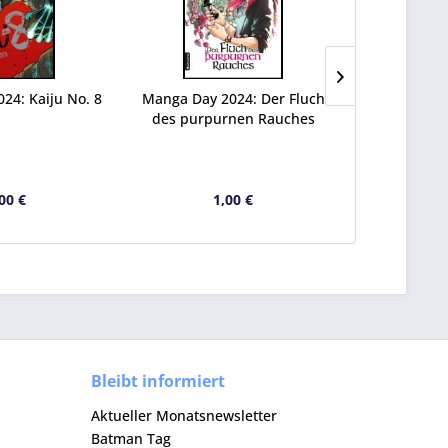
24: Kaiju No. 8
Manga Day 2024: Der Fluch
Manga Day 
des purpurnen Rauches
00 €
1,00 €
1
Bleibt informiert
Aktueller Monatsnewsletter
Batman Tag